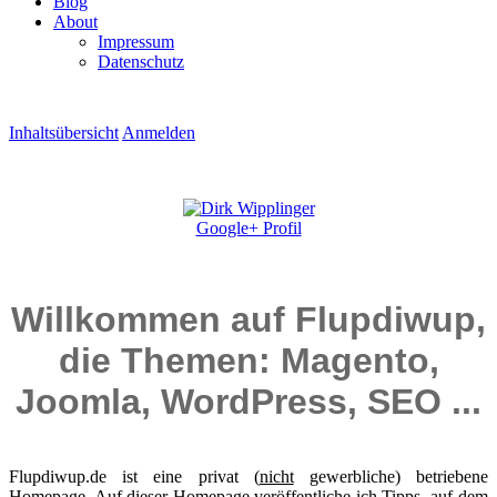
Blog
About
Impressum
Datenschutz
Inhaltsübersicht
Anmelden
Google+ Profil
Willkommen auf Flupdiwup,
die Themen: Magento,
Joomla, WordPress, SEO ...
Flupdiwup.de ist eine privat (
nicht
gewerbliche) betriebene
Homepage. Auf dieser Homepage veröffentliche ich Tipps auf dem